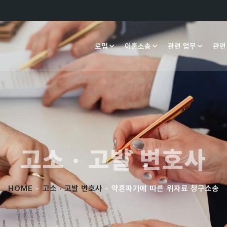
로펌
이혼소송
관련 업무
관련
고소 · 고발 변호사
HOME
-
고소 · 고발 변호사
- 약혼파기에 따른 위자료 청구소송