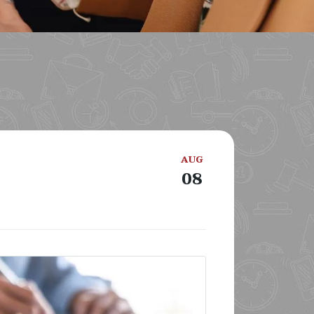
AUG
08