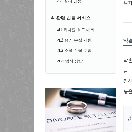
3.3 심리 진행
위자
4. 관련 법률 서비스
4.1 위자료 청구 대리
4.2 증거 수집 지원
약혼
4.3 소송 전략 수립
약혼
4.4 법적 상담
를 
정신
등을
감