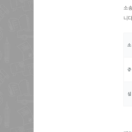
소송
니다
소
증
심