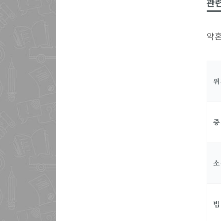
관
약혼
위
증
소
법